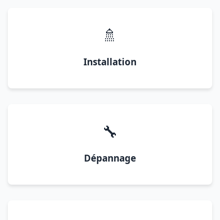
🚿
Installation
🔧
Dépannage