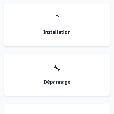
🚿
Installation
🔧
Dépannage