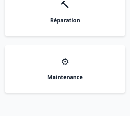
🔨
Réparation
⚙️
Maintenance