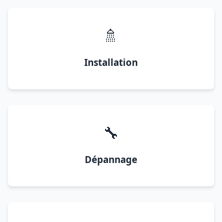
🚿
Installation
🔧
Dépannage