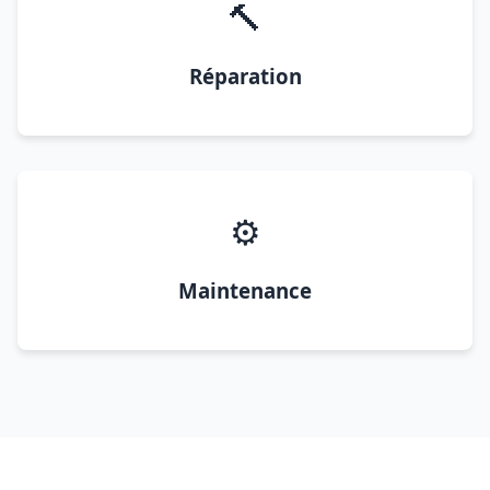
🔨
Réparation
⚙️
Maintenance