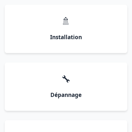
🚿
Installation
🔧
Dépannage