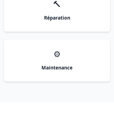
🔨
Réparation
⚙️
Maintenance