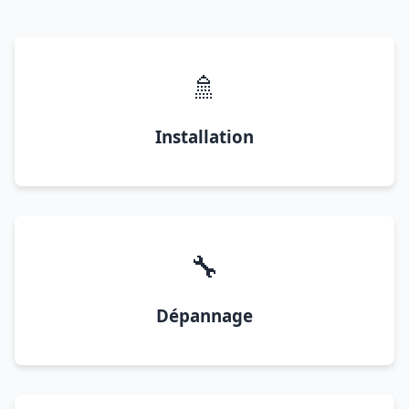
🚿
Installation
🔧
Dépannage