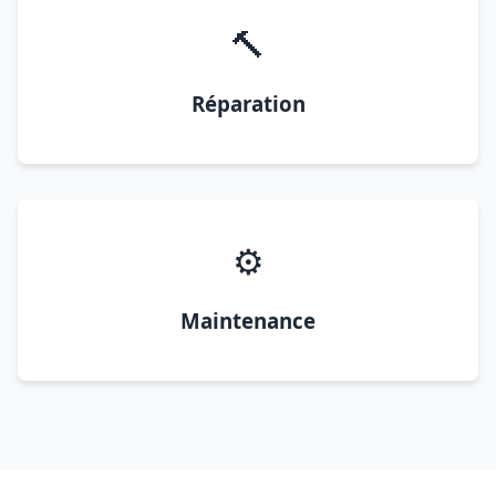
🔨
Réparation
⚙️
Maintenance