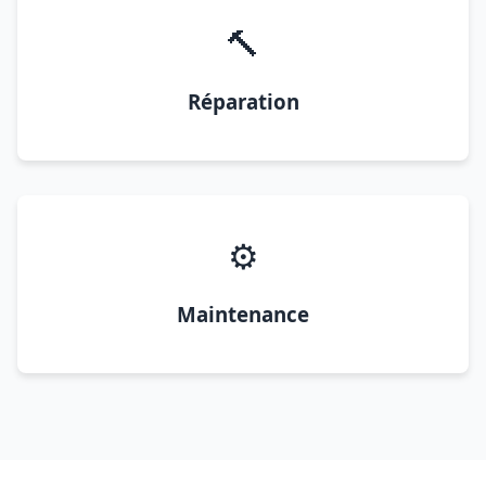
🔨
Réparation
⚙️
Maintenance