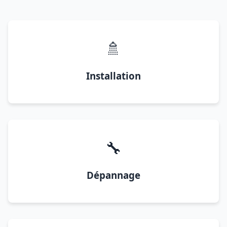
🚿
Installation
🔧
Dépannage