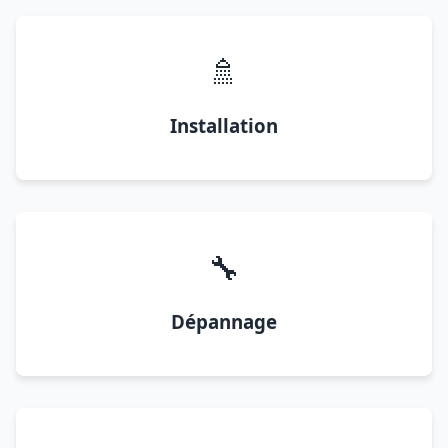
🚿
Installation
🔧
Dépannage