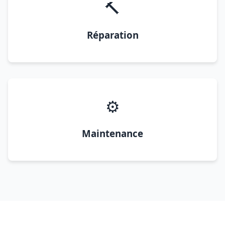
🔨
Réparation
⚙️
Maintenance