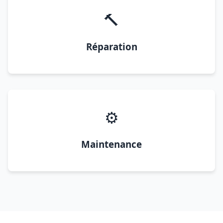
🔨
Réparation
⚙️
Maintenance