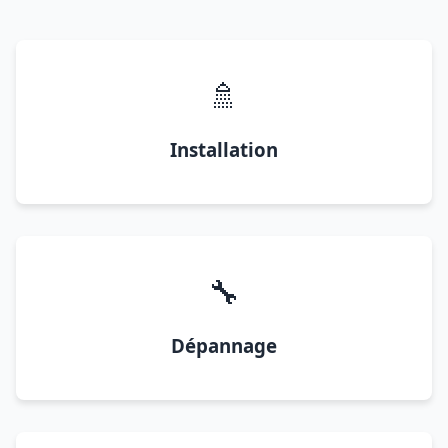
🚿
Installation
🔧
Dépannage