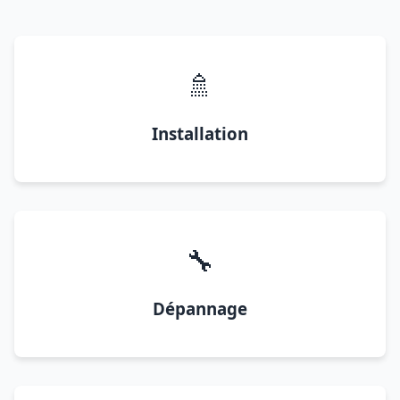
🚿
Installation
🔧
Dépannage