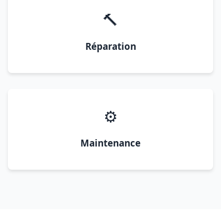
🔨
Réparation
⚙️
Maintenance