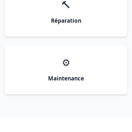
🔨
Réparation
⚙️
Maintenance