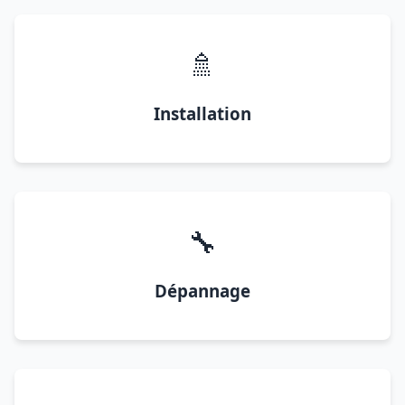
🚿
Installation
🔧
Dépannage