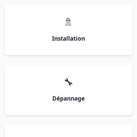
🚿
Installation
🔧
Dépannage