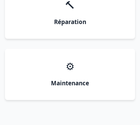
🔨
Réparation
⚙️
Maintenance