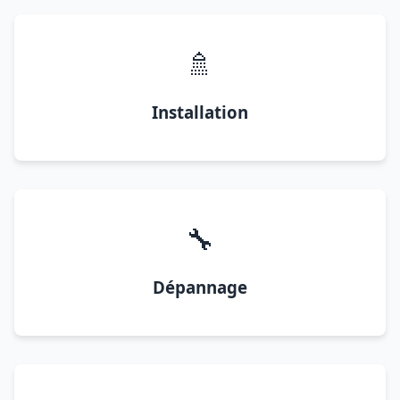
🚿
Installation
🔧
Dépannage