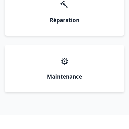
🔨
Réparation
⚙️
Maintenance