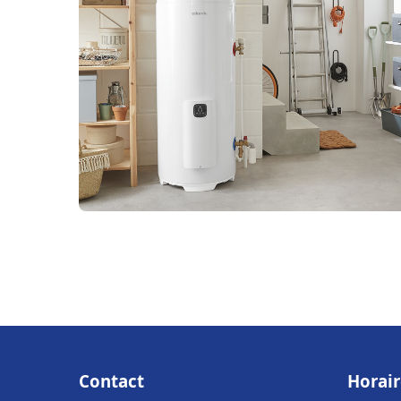
Contact
Horair