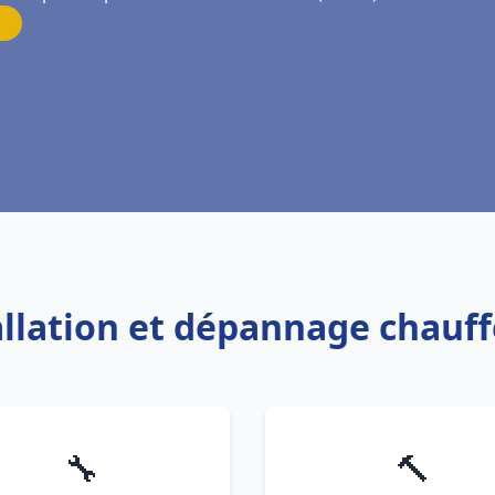
allation et dépannage chauff
🔧
🔨