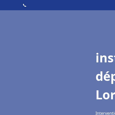
📞
ins
dé
Lor
Interventi