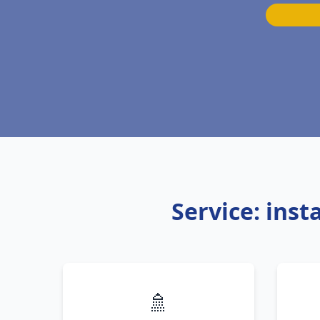
Service: inst
🚿