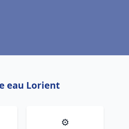
e eau Lorient
⚙️