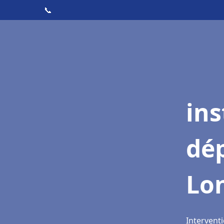
📞
ins
dé
Lo
Intervent