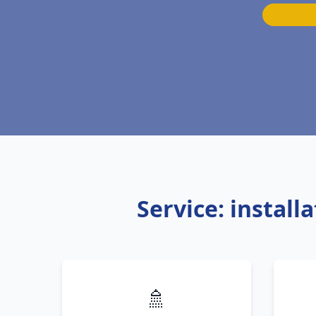
Service: instal
🚿