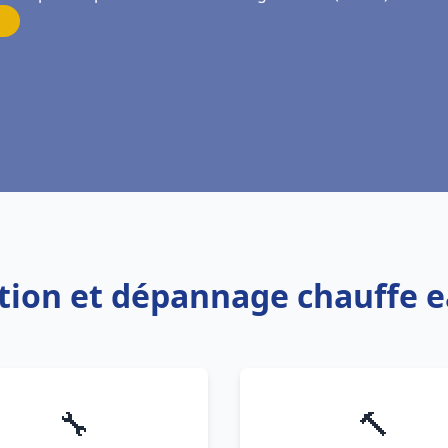
lation et dépannage chauffe
🔧
🔨