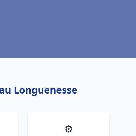
 eau Longuenesse
⚙️