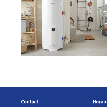
Contact
Horair