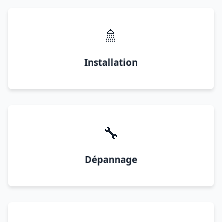
🚿
Installation
🔧
Dépannage