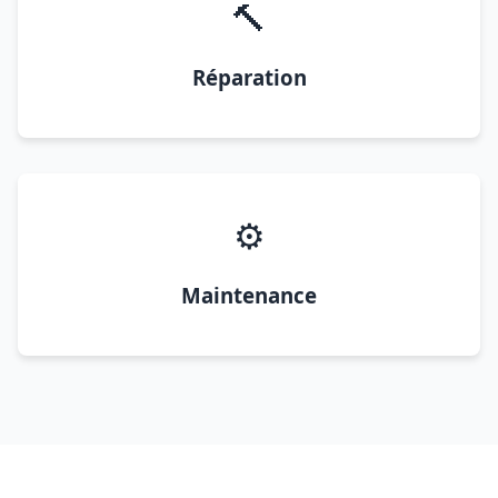
🔨
Réparation
⚙️
Maintenance