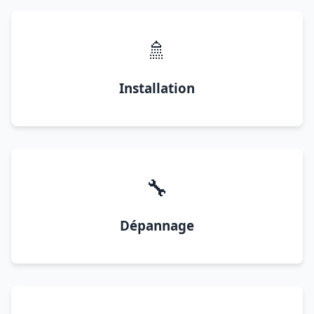
🚿
Installation
🔧
Dépannage