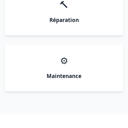
🔨
Réparation
⚙️
Maintenance