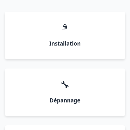
🚿
Installation
🔧
Dépannage