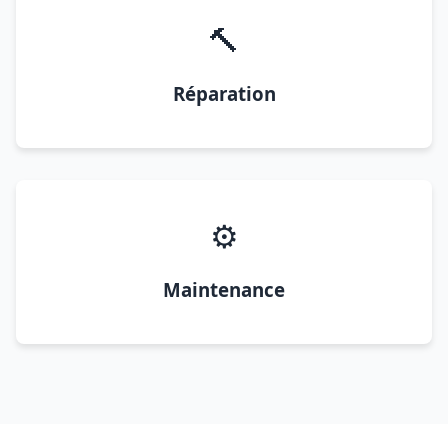
🔨
Réparation
⚙️
Maintenance