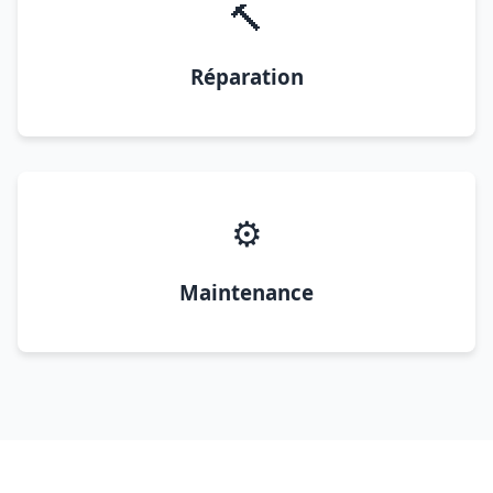
🔨
Réparation
⚙️
Maintenance