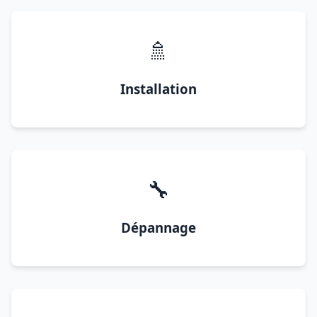
🚿
Installation
🔧
Dépannage