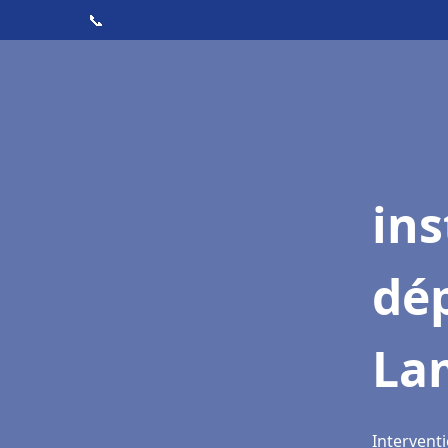
📞
ins
dé
La
Intervent