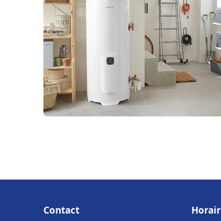
Contact
Horair