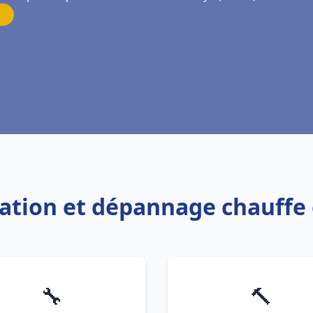
llation et dépannage chauff
🔧
🔨