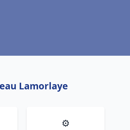
e eau Lamorlaye
⚙️