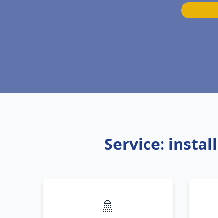
Service: insta
🚿