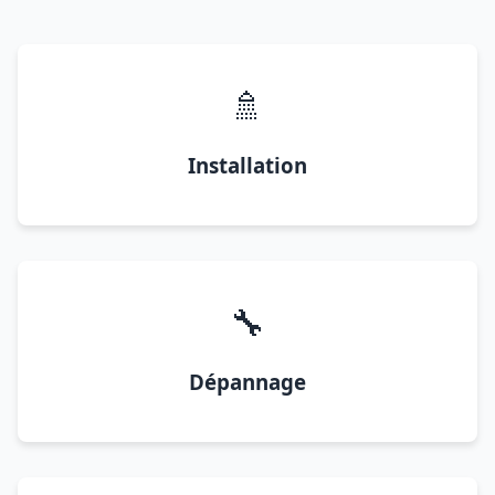
🚿
Installation
🔧
Dépannage