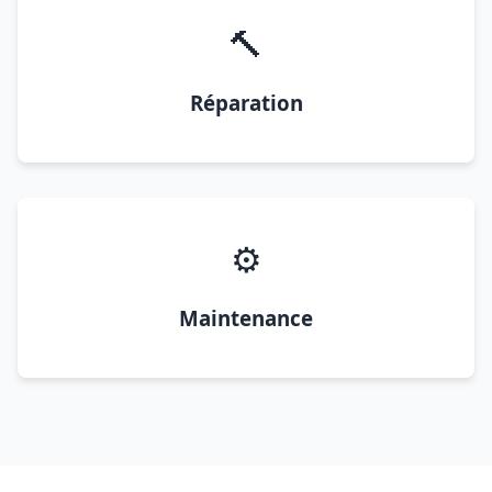
🔨
Réparation
⚙️
Maintenance