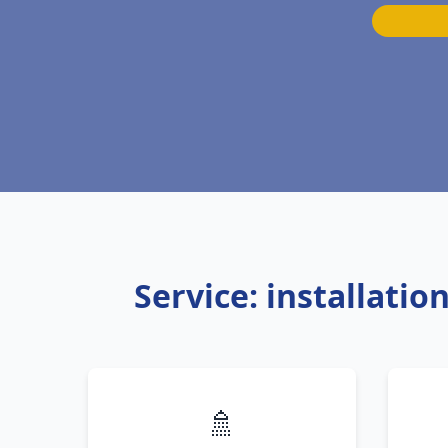
Service: installati
🚿