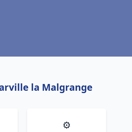
arville la Malgrange
⚙️