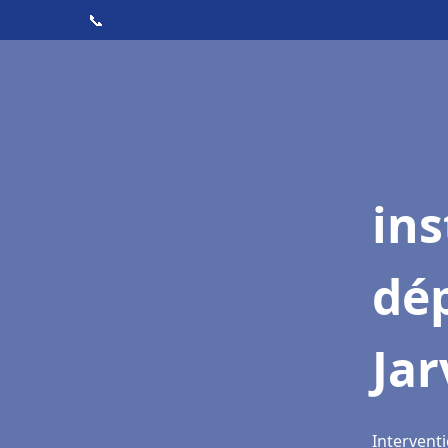
📞
ins
dé
Jar
Interventi