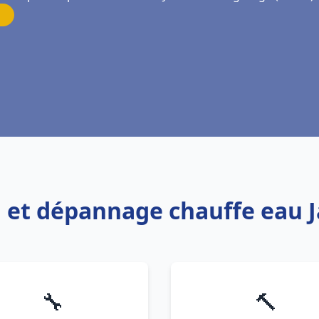
on et dépannage chauffe eau J
🔧
🔨