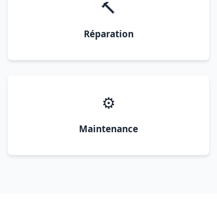
🔨
Réparation
⚙️
Maintenance