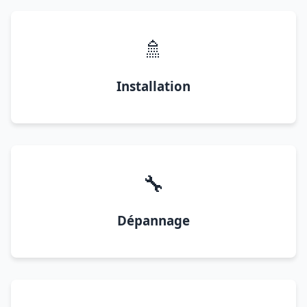
🚿
Installation
🔧
Dépannage