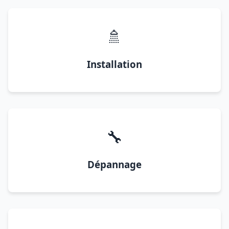
🚿
Installation
🔧
Dépannage