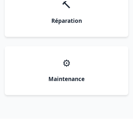
🔨
Réparation
⚙️
Maintenance