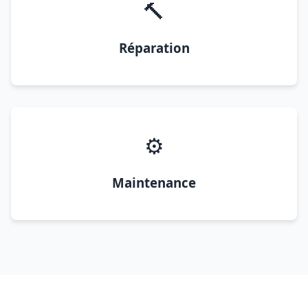
🔨
Réparation
⚙️
Maintenance