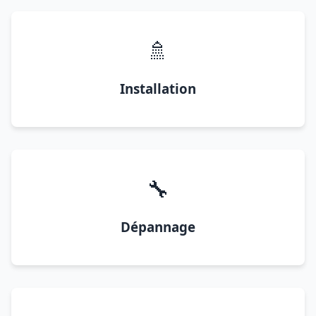
🚿
Installation
🔧
Dépannage