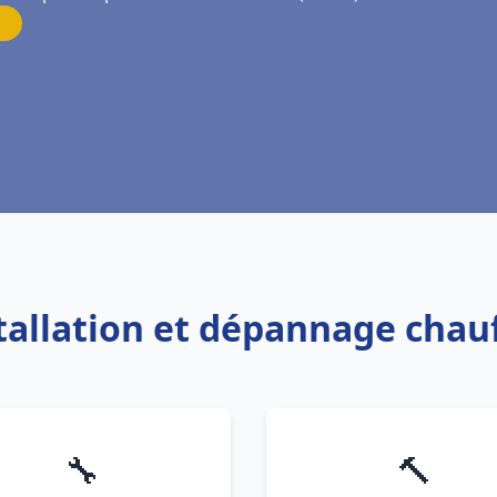
stallation et dépannage cha
🔧
🔨