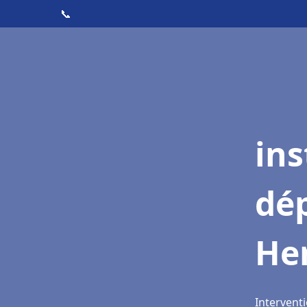
📞
ins
dé
He
Intervent