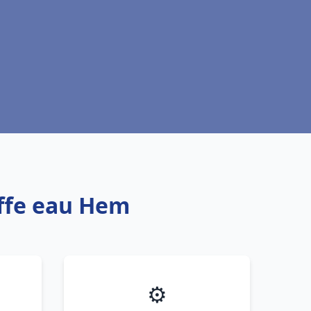
uffe eau Hem
⚙️