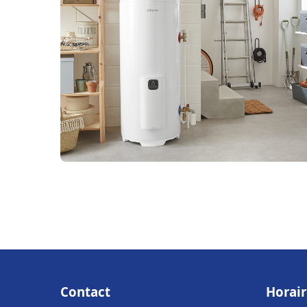
Contact
Horair