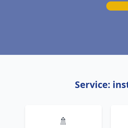
Service: in
🚿