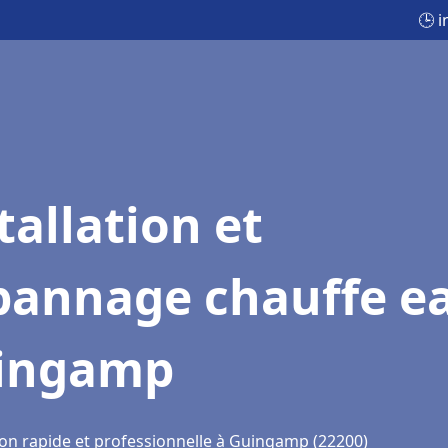
🕒 
tallation et
pannage chauffe e
ingamp
ion rapide et professionnelle à Guingamp (22200)