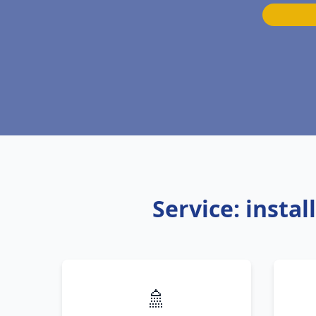
Service: inst
🚿