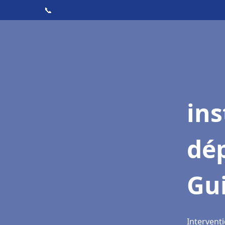
📞
ins
dé
Gu
Intervent