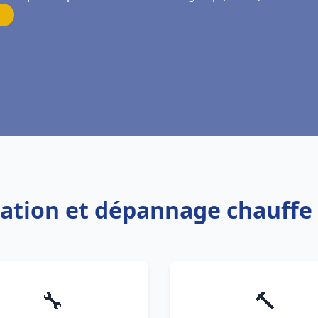
allation et dépannage chauff
🔧
🔨