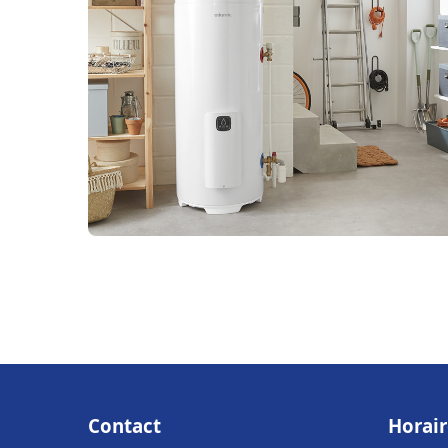
Contact
Horair