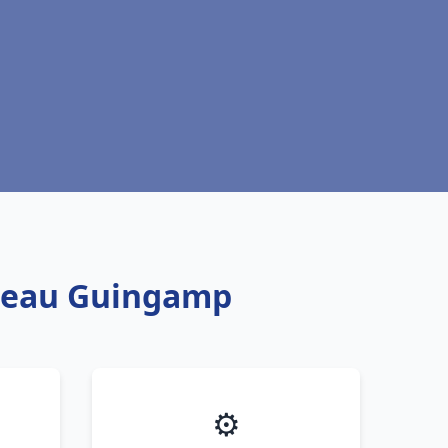
e eau Guingamp
⚙️