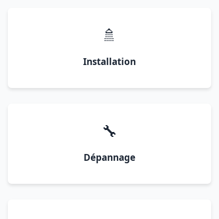
🚿
Installation
🔧
Dépannage