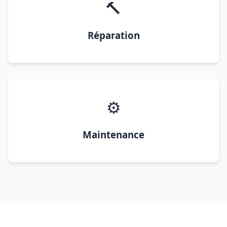
🔨
Réparation
⚙️
Maintenance