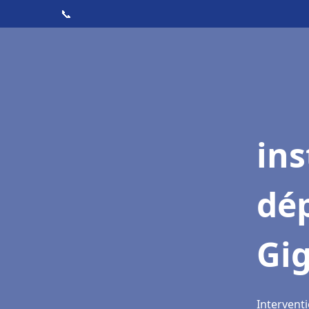
📞
ins
dé
Gig
Interventi