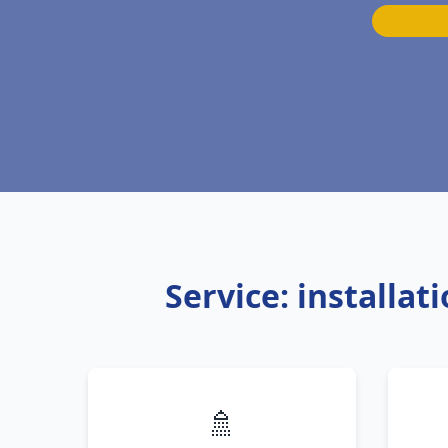
Service: installa
🚿