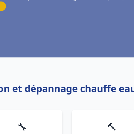
tion et dépannage chauffe ea
🔧
🔨