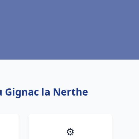
u Gignac la Nerthe
⚙️