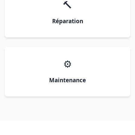
🔨
Réparation
⚙️
Maintenance