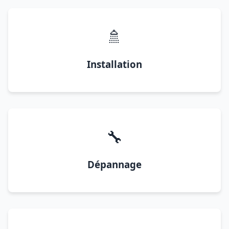
🚿
Installation
🔧
Dépannage