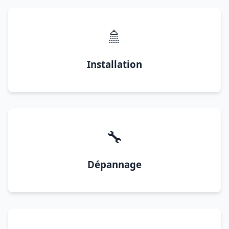
🚿
Installation
🔧
Dépannage