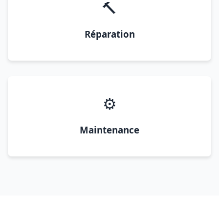
🔨
Réparation
⚙️
Maintenance