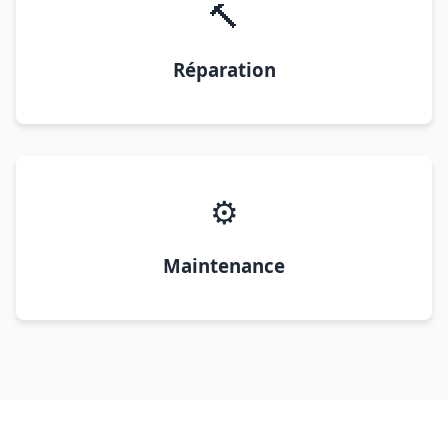
🔨
Réparation
⚙️
Maintenance