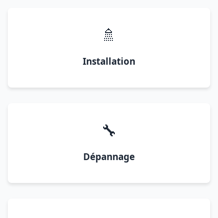
🚿
Installation
🔧
Dépannage