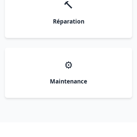
🔨
Réparation
⚙️
Maintenance