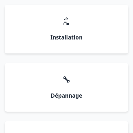
🚿
Installation
🔧
Dépannage