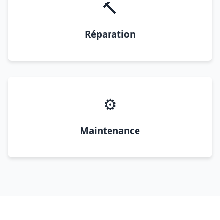
🔨
Réparation
⚙️
Maintenance