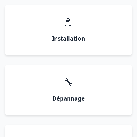
🚿
Installation
🔧
Dépannage