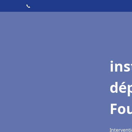
📞
ins
dé
Fo
Intervent