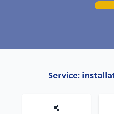
Service: instal
🚿