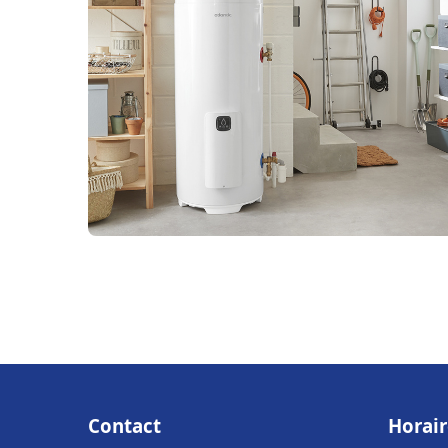
Contact
Horair