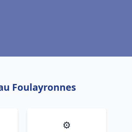
eau Foulayronnes
⚙️