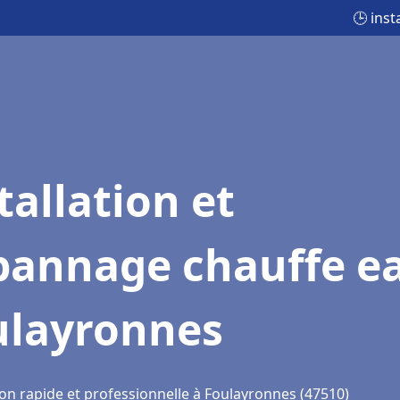
🕒 ins
tallation et
pannage chauffe e
ulayronnes
ion rapide et professionnelle à Foulayronnes (47510)