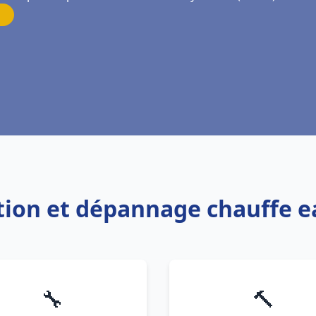
lation et dépannage chauffe 
🔧
🔨