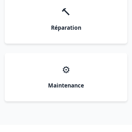
🔨
Réparation
⚙️
Maintenance