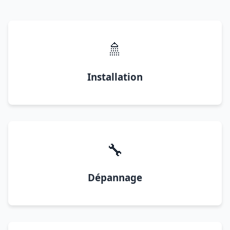
🚿
Installation
🔧
Dépannage