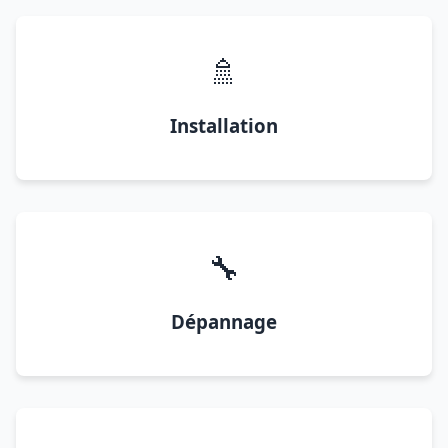
🚿
Installation
🔧
Dépannage