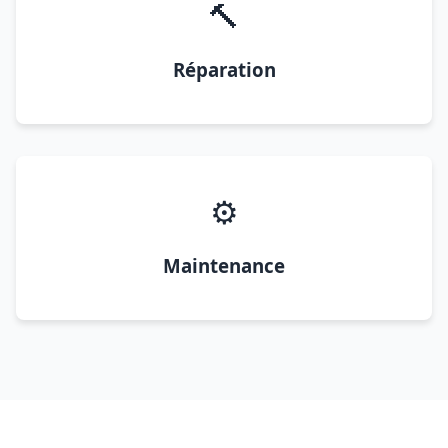
🔨
Réparation
⚙️
Maintenance