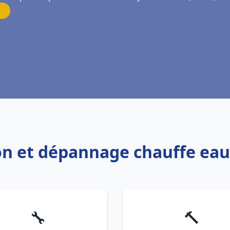
ion et dépannage chauffe eau
🔧
🔨