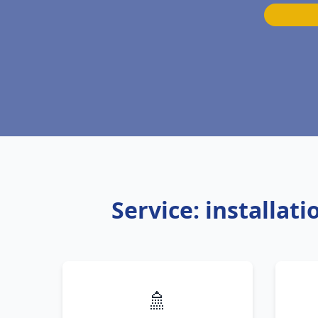
Service: installat
🚿