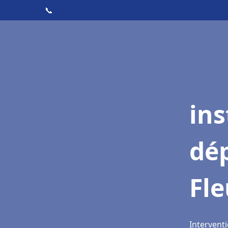
📞
ins
dé
Fle
Interventi