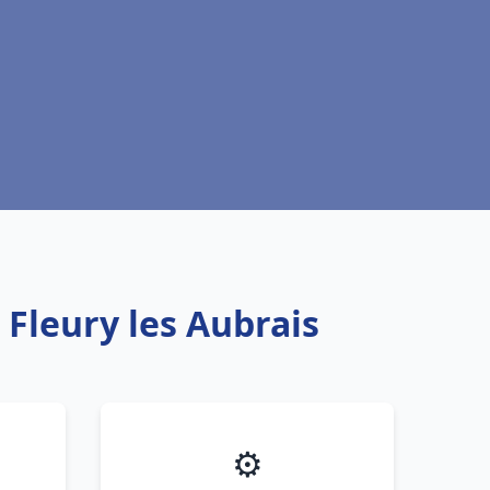
 Fleury les Aubrais
⚙️