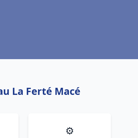
eau La Ferté Macé
⚙️