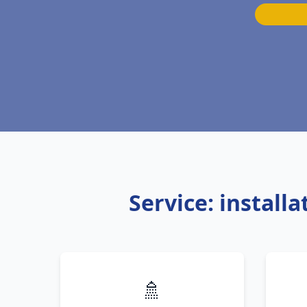
Service: install
🚿