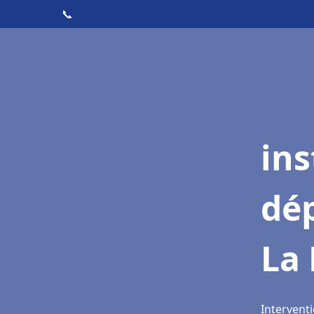
📞
ins
dé
La
Interventi