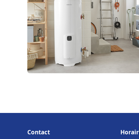
Contact
Horair