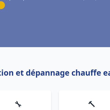
ation et dépannage chauffe 
🔧
🔨