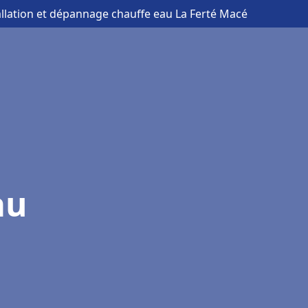
allation et dépannage chauffe eau La Ferté Macé
au