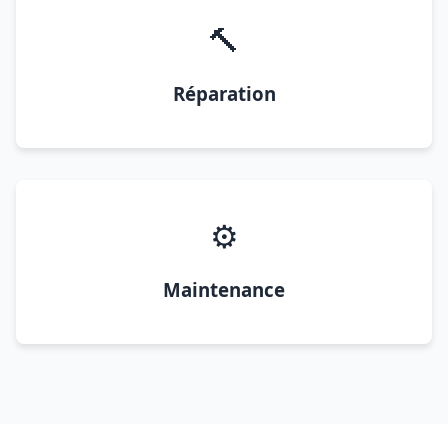
🔨
Réparation
⚙️
Maintenance