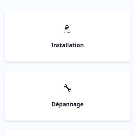
🚿
Installation
🔧
Dépannage