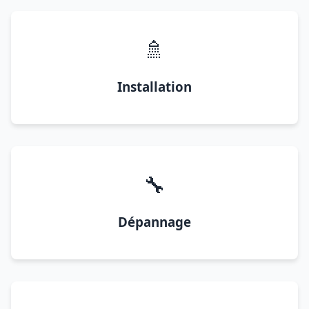
🚿
Installation
🔧
Dépannage