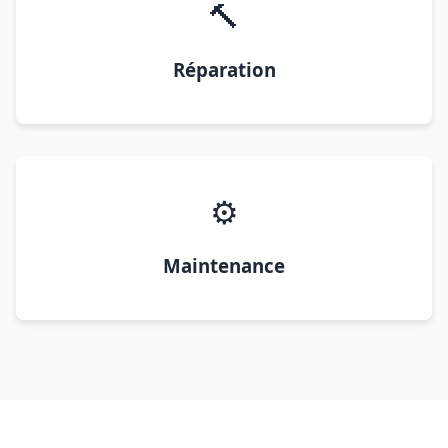
🔨
Réparation
⚙️
Maintenance