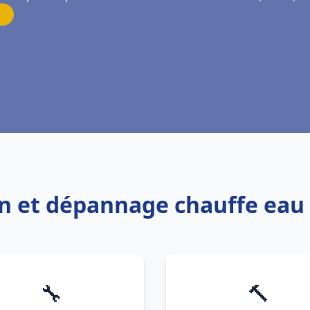
on et dépannage chauffe eau 
🔧
🔨