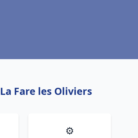
La Fare les Oliviers
⚙️