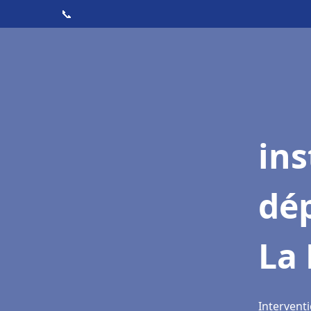
📞
ins
dé
La 
Interventi