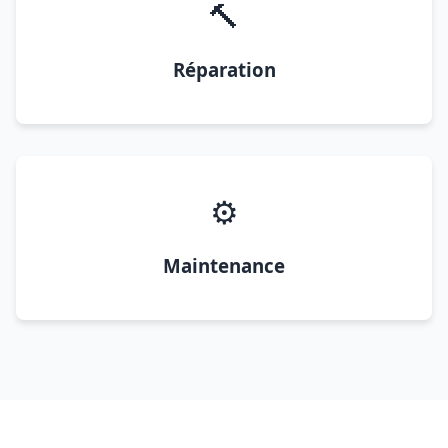
🔨
Réparation
⚙️
Maintenance