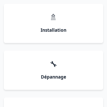
🚿
Installation
🔧
Dépannage