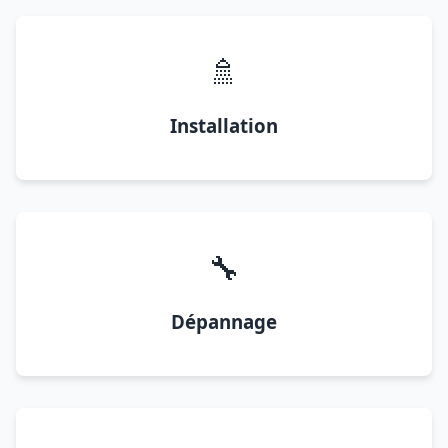
🚿
Installation
🔧
Dépannage