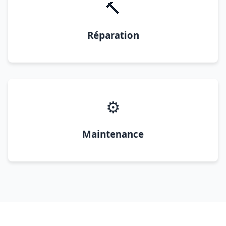
🔨
Réparation
⚙️
Maintenance