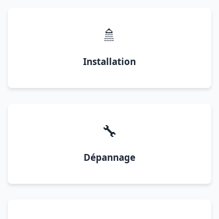
🚿
Installation
🔧
Dépannage