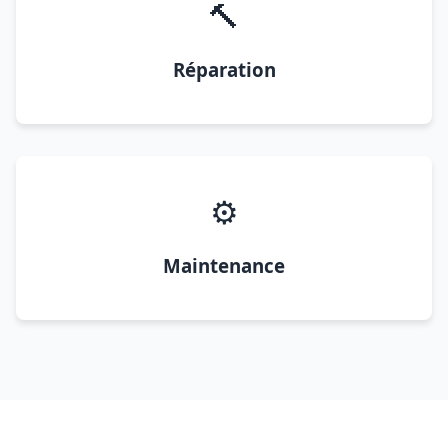
🔨
Réparation
⚙️
Maintenance