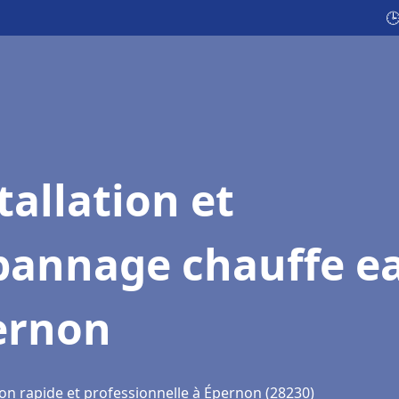

tallation et
pannage chauffe e
ernon
ion rapide et professionnelle à Épernon (28230)