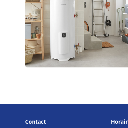
Contact
Horair