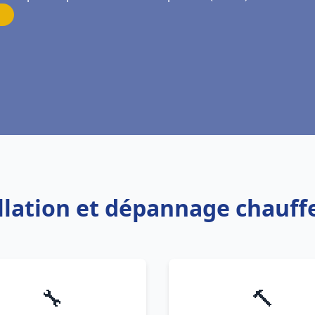
allation et dépannage chauf
🔧
🔨