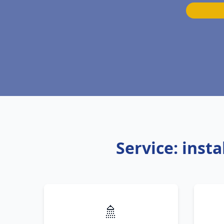
Service: inst
🚿