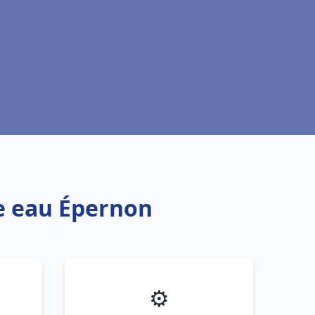
fe eau Épernon
⚙️