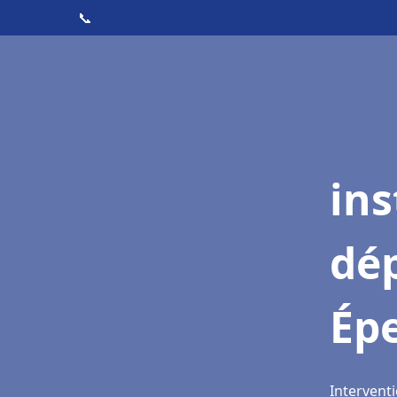
📞
ins
dé
Ép
Intervent