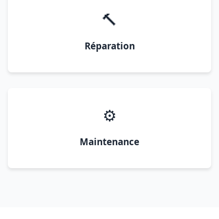
🔨
Réparation
⚙️
Maintenance