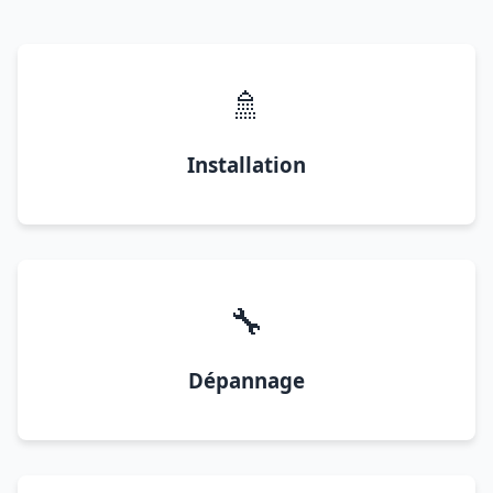
🚿
Installation
🔧
Dépannage