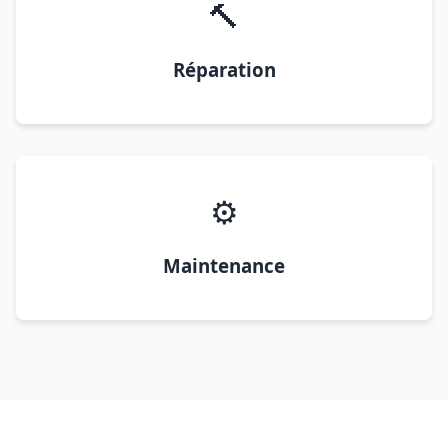
🔨
Réparation
⚙️
Maintenance