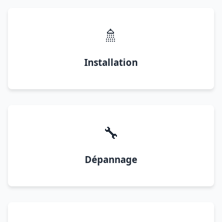
🚿
Installation
🔧
Dépannage