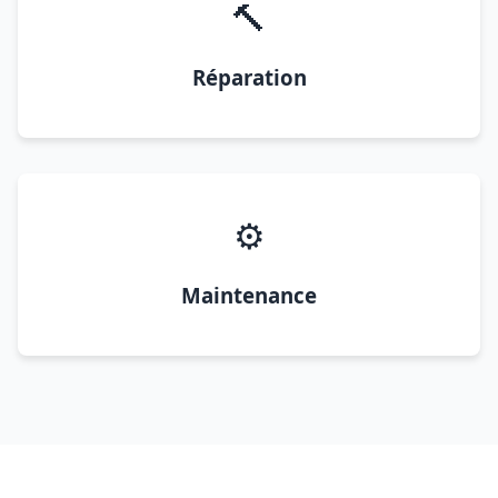
🔨
Réparation
⚙️
Maintenance