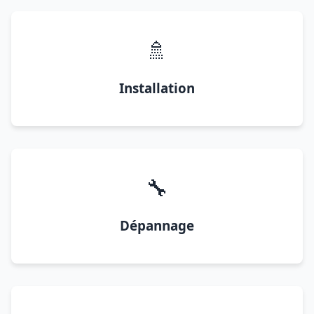
🚿
Installation
🔧
Dépannage