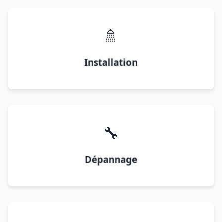
🚿
Installation
🔧
Dépannage