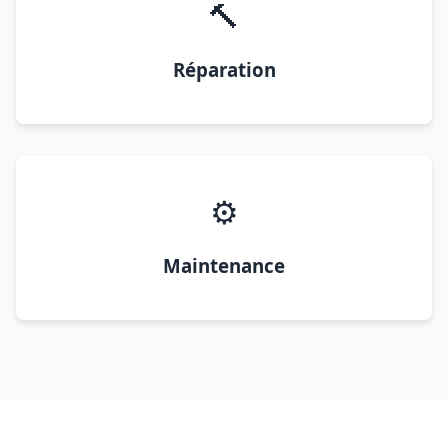
🔨
Réparation
⚙️
Maintenance