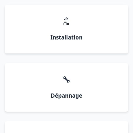
🚿
Installation
🔧
Dépannage