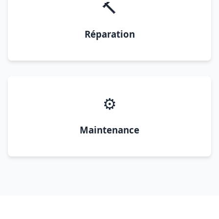
🔨
Réparation
⚙️
Maintenance